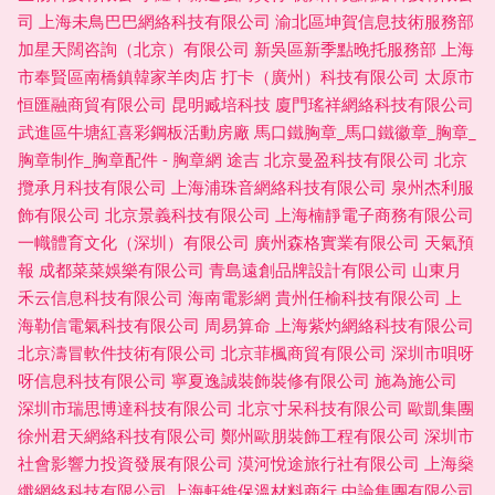
司
上海未鳥巴巴網絡科技有限公司
渝北區坤賀信息技術服務部
加星天闊咨詢（北京）有限公司
新吳區新季點晚托服務部
上海
市奉賢區南橋鎮韓家羊肉店
打卡（廣州）科技有限公司
太原市
恒匯融商貿有限公司
昆明臧培科技
廈門瑤祥網絡科技有限公司
武進區牛塘紅喜彩鋼板活動房廠
馬口鐵胸章_馬口鐵徽章_胸章_
胸章制作_胸章配件 - 胸章網
途吉
北京曼盈科技有限公司
北京
攬承月科技有限公司
上海浦珠音網絡科技有限公司
泉州杰利服
飾有限公司
北京景義科技有限公司
上海楠靜電子商務有限公司
一幟體育文化（深圳）有限公司
廣州森格實業有限公司
天氣預
報
成都菜菜娛樂有限公司
青島遠創品牌設計有限公司
山東月
禾云信息科技有限公司
海南電影網
貴州任榆科技有限公司
上
海勒信電氣科技有限公司
周易算命
上海紫灼網絡科技有限公司
北京濤冒軟件技術有限公司
北京菲楓商貿有限公司
深圳市唄呀
呀信息科技有限公司
寧夏逸誠裝飾裝修有限公司
施為施公司
深圳市瑞思博達科技有限公司
北京寸呆科技有限公司
歐凱集團
徐州君天網絡科技有限公司
鄭州歐朋裝飾工程有限公司
深圳市
社會影響力投資發展有限公司
漠河悅途旅行社有限公司
上海燊
纖網絡科技有限公司
上海軒維保溫材料商行
中論集團有限公司