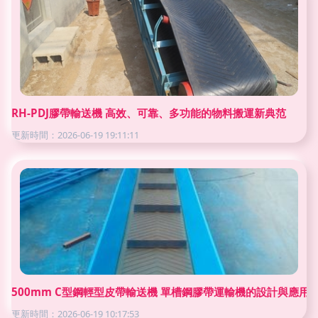
RH-PDJ膠帶輸送機 高效、可靠、多功能的物料搬運新典范
更新時間：2026-06-19 19:11:11
500mm C型鋼輕型皮帶輸送機 單槽鋼膠帶運輸機的設計與應用
更新時間：2026-06-19 10:17:53